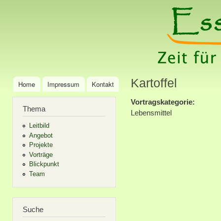
Ski
mai
Essenzia
Zeit für Ernährung:
con
Ernährungsberatung
& Schulung
Kartoffel
Home
Impressum
Kontakt
Main menu
Vortragskategorie:
Thema
Lebensmittel
Leitbild
Angebot
Projekte
Vorträge
Blickpunkt
Team
Suche