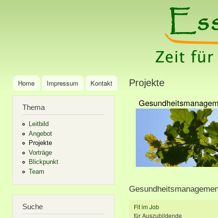
Ski
mai
Essenzia
Zeit für Ernährung:
con
Ernährungsberatung
& Schulung
Projekte
Home
Impressum
Kontakt
Main menu
Gesundheitsmanagem
Thema
Leitbild
Angebot
Projekte
Vorträge
Blickpunkt
Team
Gesundheitsmanagemen
Suche
Fit im Job
für Auszubildende